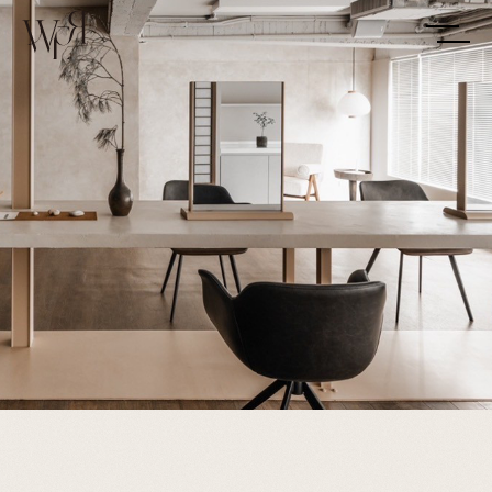
CLOSE
髮型師團隊
Our Team
髮型作品
Look Books
服務項目
Service
分店資訊
Store
美當新知